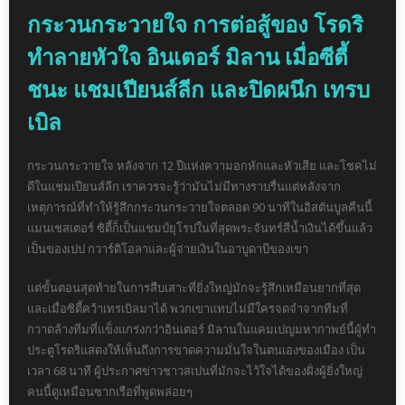
กระวนกระวายใจ การต่อสู้ของ โรดริ
ทำลายหัวใจ อินเตอร์ มิลาน เมื่อซีตี้
ชนะ แชมเปียนส์ลีก และปิดผนึก เทรบ
เบิล
กระวนกระวายใจ หลังจาก 12 ปีแห่งความอกหักและหัวเสีย และโชคไม่
ดีในแชมเปียนส์ลีก เราควรจะรู้ว่ามันไม่มีทางราบรื่นแต่หลังจาก
เหตุการณ์ที่ทำให้รู้สึกกระวนกระวายใจตลอด 90 นาทีในอิสตันบูลคืนนี้
แมนเชสเตอร์ ซิตี้ก็เป็นแชมป์ยุโรปในที่สุดพระจันทร์สีน้ำเงินได้ขึ้นแล้ว
เป็นของเปป กวาร์ดิโอลาและผู้จ่ายเงินในอาบูดาบีของเขา
แต่ขั้นตอนสุดท้ายในการสืบเสาะที่ยิ่งใหญ่มักจะรู้สึกเหมือนยากที่สุด
และเมื่อซิตี้คว้าเทรเบิลมาได้ พวกเขาแทบไม่มีใครจดจำจากทีมที่
กวาดล้างทีมที่แข็งแกร่งกว่าอินเตอร์ มิลานในแคมเปญมหากาพย์นี้ผู้ทำ
ประตูโรดริแสดงให้เห็นถึงการขาดความมั่นใจในตนเองของเมือง เป็น
เวลา 68 นาที ผู้ประกาศข่าวชาวสเปนที่มักจะไว้ใจได้ของฝั่งผู้ยิ่งใหญ่
คนนี้ดูเหมือนซากเรือที่พูดพล่อยๆ