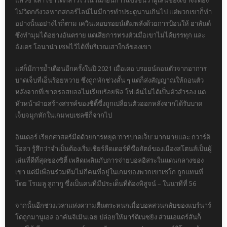
แล้วซ้ำเล่า เขาได้กล่าวไว้ในวันก่อนการแข่งขันว่าผู้เล่นของเขาจะต้อง
ไม่วิตกกังวลหากสกอร์ไลน์ไม่มีการทำประตูนานเกินไป แต่พวกเขาก็ทำ
อย่างนั้นอย่างไรก็ตาม เควินเดอบรอยน์เติมพลังด้วยการป้อนให้ ฮาลันด์
ซึ่งทำมุมได้อย่างอันตราย แต่เสียการทรงตัวเมื่อเขาไม่ได้บรรทุก และ
อังเดร โอนาน่า เซฟไว้ได้ที่บริเวณเสาใกล้ของเขา
แต่ก็มีการย้ำเตือนอีกครั้งในปี 2021 เมื่อเดอ บรอยน์ถอนตัวจากอาการ
บาดเจ็บที่เอ็นร้อยหวาย ซึ่งถูกพักช่วงสั้น ๆ แต่ก็ส่งสัญญาณให้ถอนตัว
หลังจากที่เขาครอสบอลไม่เรียบร้อยฟิล โฟเด้นไม่ได้เป็นตัวสำรอง แต่
หัวหน้าฝ่ายสร้างสรรค์ของซิตี้ซึ่งถูกเปลี่ยนตัวออกหลังจากได้รับบาด
เจ็บจมูกหักในเกมพบเชลซีก็จากไป
อินเตอร์ เรียกศาสตร์มืดด้วยการหยุด ‘การบาดเจ็บ’ มากมายและ กวาร์ดิ
โอลา รู้สึกว่าจำเป็นต้องเริ่มเชียร์ลีดเดอร์ที่ซื่อสัตย์ของเมืองสโตนส์เป็นผู้
เล่นที่ดีที่สุดของซิตี้ เพลิดเพลินกับการจ่ายบอลอิสระในแดนกลางของ
เขา แต่มีเพื่อนร่วมทีมไม่กี่คนที่อยู่ในเกมของพวกเขาเชโก ถูกแทนที่
โดย โรเมลู ลูกากู ซึ่งเป็นคนที่มีประเด็นที่ต้องพิสูจน์ – ในนาทีที่ 56
จากนั้นอีกช่วงเวลาแห่งความตื่นตระหนกเมื่อบอลสวนกลับของแบร์นาร์
โดถูกมานูเอล อาคันจิเมินเฉย ปล่อยให้มาร์ติเนซยิง ส่วนเอแดร์สันก็