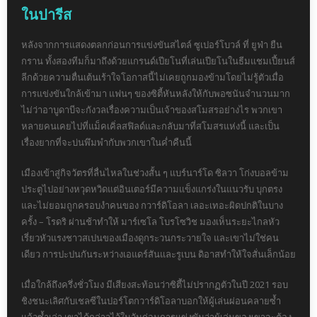
ในปารีส
หลังจากการแสดงตลกก่อนการแข่งขันสไตล์ ซูเปอร์โบวล์ ที่ ยูฟ่า ยืน
กราน ทั้งสองทีมก็มาถึงด้วยแกรนด์เปียโนที่เล่นเปียโนในธีมแชมเปี้ยนส์
ลีกด้วยความตื่นเต้นเร้าใจโอกาสนี้ไม่เคยถูกมองข้ามโดยไม่รู้ตัวเมื่อ
การแข่งขันใกล้เข้ามา แฟนๆ ของซิตี้หันหลังให้กับพอซนันจำนวนมาก
ไม่ว่าอาบูดาบีจะกังวลเรื่องความเป็นเจ้าของสโมสรอย่างไร พวกเขา
หลายคนเคยไปที่แม็คเคิ่ลสฟิลด์และกลับมาที่สโมสรแห่งนี้ และเป็น
เรื่องยากที่จะบ่นพึมพำกับพวกเขาในค่ำคืนนี้
เมืองเข้าสู่กิจวัตรที่ลื่นไหลในช่วงสั้น ๆ แบร์นาร์โด ซิลวา โก่งบอลข้าม
ประตูไปอย่างหวุดหวิดแต่อินเตอร์มีความแข็งแกร่งในแนวรับ บุกตรง
และไม่ยอมถูกครอบงำคนของ กวาร์ดิโอลา เลอะเทอะผิดปกติในบาง
ครั้ง – โรดริ ผ่านช้าทำให้ มาร์เซโล โบรโซวิช มองเห็นระยะไกลหัว
เรี่ยวหัวแรงชาวสเปนของเมืองดูกระวนกระวายใจ และเขาไม่ใช่คน
เดียว การปะปนกันระหว่างเอแดร์สันและรูเบน ดิอาสทำให้ใจสั่นเล็กน้อย
เมื่อใกล้ถึงครึ่งชั่วโมง มีเสียงสะท้อนว่าซิตี้ไม่ปรากฏตัวในปี 2021 รอบ
ชิงชนะเลิศกับเชลซีในปอร์โตกวาร์ดิโอลาบอกให้ผู้เล่นผ่อนคลายซ้ำ