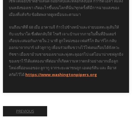
เซฟได้เฉียบขาดฮาแลนด์ ถอยกลับและหลอกส่งบอล กวาร์ดิโอลา ล้มลง
บนหลังของเขา เกิดอะไรขึ้นบนโลกที่นั่น?ทุกครั้งที่มีการฉายแสงของ
เมืองที่แท้จริง ข้อผิดพลาดดูเหมือนจะตามมา
จนถึงนาทีที่ 68 เมื่อ อาคานจี ก้าวไปข้างหน้าและจ่ายบอลทะลุเส้นให้
กับ แบร์นาโด ซึ่งตัดกลับให้ โรดริ เจาะบ้านจากภายในพื้นที่อินเตอร์
เกือบจะเสมอกันภายใน 2 นาที ลูกโหม่งของ เฟเดริโก ดิมาร์โก กลับ
ออกมาจากบาร์ แล้วลูกากู เพื่อนร่วมทีมขวางไว้โฟเดนเกือบได้จังหวะ
กัซซา เมื่อเขาม้วนชายของเขาและพุ่งทะลุออกไป แต่โอนาน่าเซฟลูกยิง
ของเขาไว้ได้แต่สองนาทีต่อมาก็เกิดความหวาดกลัวอย่างมากเมื่อลูก
โหม่งที่อ่อนแอของ ลูกากู จากระยะเผาขนถูก เอเดอร์สัน และ ดิอาส
สกัดไว้ได้
https://www.washingtonpipers.org
PREVIOUS