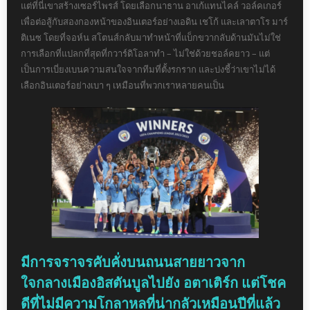
แต่ที่นี่เขาสร้างเซอร์ไพรส์ โดยเลือกนาธาน อาเก้แทนไคล์ วอล์คเกอร์
เพื่อต่อสู้กับสองกองหน้าของอินเตอร์อย่างเอดิน เชโก้ และเลาตาโร มาร์
ติเนซ โดยที่จอห์น สโตนส์กลับมาทำหน้าที่แบ็กขวากลับด้านมันไม่ใช่
การเลือกที่แปลกที่สุดที่กวาร์ดิโอลาทำ – ไม่ใช่ด้วยชอล์คยาว – แต่
เป็นการเบี่ยงเบนความสนใจจากทีมที่ตั้งรกราก และบ่งชี้ว่าเขาไม่ได้
เลือกอินเตอร์อย่างเบา ๆ เหมือนที่พวกเราหลายคนเป็น
มีการจราจรคับคั่งบนถนนสายยาวจาก
ใจกลางเมืองอิสตันบูลไปยัง อตาเติร์ก แต่โชค
ดีที่ไม่มีความโกลาหลที่น่ากลัวเหมือนปีที่แล้ว