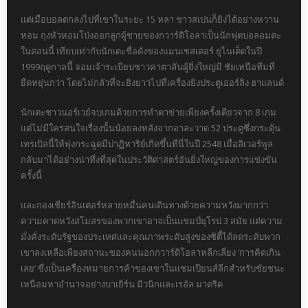
แต่เมื่อบอลตกลงไปที่เขาในระยะ 15 หลา ชาวสเปนก็ยิงได้อย่างหวาน
หอม ถุงหัวหอมโป่งออกลูกผู้ชายของกวาร์ดิโอลาเป็นนักฟุตบอลอมตะ
ในตอนนี้ เทียบเท่ากับนักเตะชื่อดังของแมนเชสเตอร์ ยูไนเต็ดในปี
1999ฤดูกาลนี้ จอมเจ้าระเบียบชาวคาตาลันผู้ยิ่งใหญ่มี ชัยเหนือทีมที่
ยืดหยุ่นกว่า โดยไม่กลัวที่จะยิงยาวไปที่เครื่องยิงประตูเออร์ลิง ฮาแลนด์
นักเตะชาวนอร์เวย์จบเกมด้วยการทำตาข่ายเพียงครั้งเดียวจาก 8 เกม
แต่ไม่มีใครสนใจเรื่องนั้นน้อยลงหลังจากอาละวาด 52 ประตูซึ่งกระตุ้น
เทรเบิลนี้ให้พุ่งกระฉูดมีปาฏิหาริย์เกิดขึ้นที่นี่ในปี 2548 เมื่อลิเวอร์พูล
กลับมาได้อย่างน่าทึ่งที่สุดในประวัติศาสตร์อันยิ่งใหญ่ของการแข่งขัน
ครั้งนี้
และกองเชียร์อินเตอร์หลายหมื่นคนเดินทางด้วยความหวังมากกว่า
ความคาดหวังสโมสรของพวกเขาอาจเป็นแชมป์ยุโรป 3 สมัย แต่ความ
มั่งคั่งระดับรัฐของประเทศและคุณภาพระดับสูงของซิตี้ได้ลดระดับพวก
เขาลงเหลือเพียงสถานะของคนนอกกวาร์ดิโอลาหลีกเลี่ยง ‘การคิดเกิน
เลย’ ซึ่งเป็นเครื่องหมายการค้าของเขาในแชมเปียนส์ลีกสำหรับชัยชนะ
เหนือมหาอำนาจอย่างบาเยิร์น มิวนิกและเรอัล มาดริด